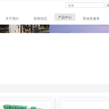
产品中心
关于我们
新闻动态
普迪美服务