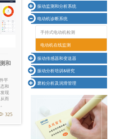
振动监测和分析系统
电动机诊断系统
手持式电动机检测
电动机在线监测
振动传感器和变送器
监测和
振动分析培训&研究
软件平
磨粒分析及润滑管理
状态和
，发现
，从而
动。
325