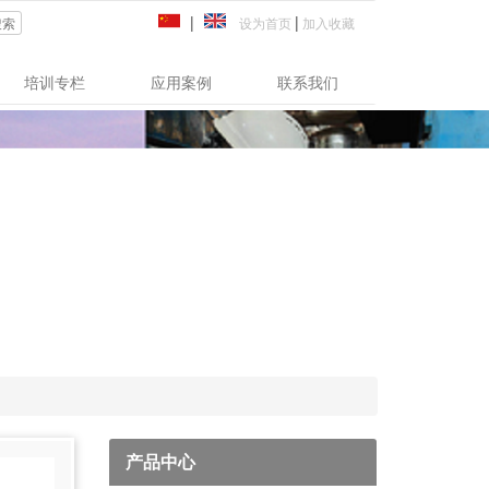
|
|
设为首页
加入收藏
搜索
培训专栏
应用案例
联系我们
产品中心